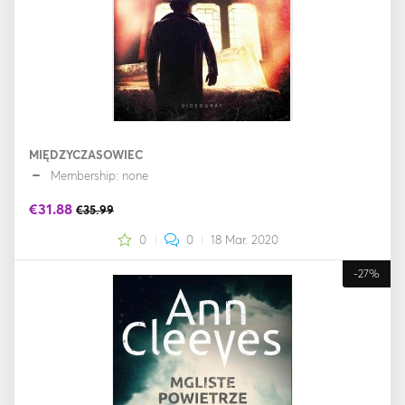
MIĘDZYCZASOWIEC
Membership: none
€31.88
€35.99
0
0
18 Mar. 2020
-27%