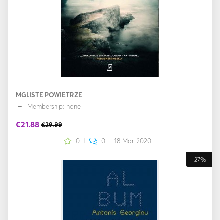
MGLISTE POWIETRZE
Membership: none
€21.88
€29.99
0
0
18 Mar. 2020
-27%