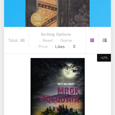
Sorting Options
Total: 48
Reset
Name
Price
Likes
-62%