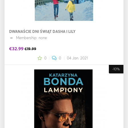
DWANAŚCIE DNI ŚWIĄT DASHA I LILY
Membership: none
€32.99
€19.99
0
0
04 Jan. 2021
-10%