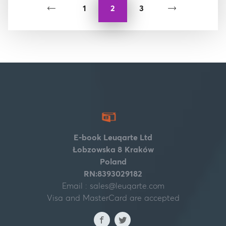
1
2
3
E-book Leuqarte Ltd
Łobzowska 8
Kraków
Poland
RN:8393029182
Email :
sales@leuqarte.com
Visa and MasterCard are accepted