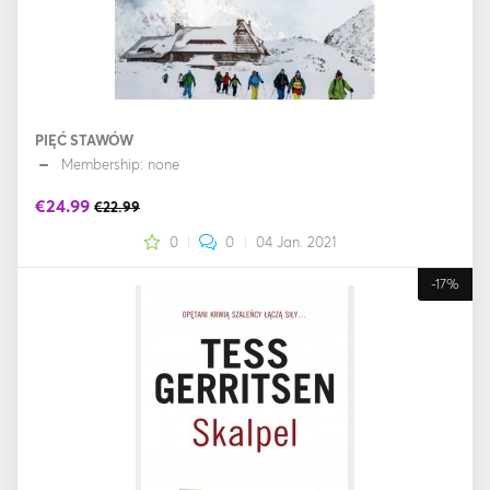
PIĘĆ STAWÓW
Membership: none
€24.99
€22.99
0
0
04 Jan. 2021
-17%