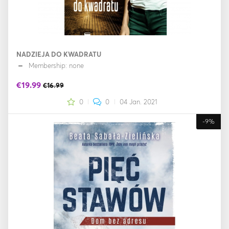
NADZIEJA DO KWADRATU
Membership: none
€19.99
€16.99
0
0
04 Jan. 2021
-9%