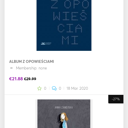
ALBUM Z OPOWIEŚCIAMI
Membership: none
€21.88
€29.99
0
0
18 Mar. 2020
-27%