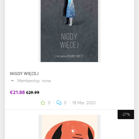
NIGDY WIĘCEJ
Membership: none
€21.88
€29.99
0
0
18 Mar. 2020
-27%