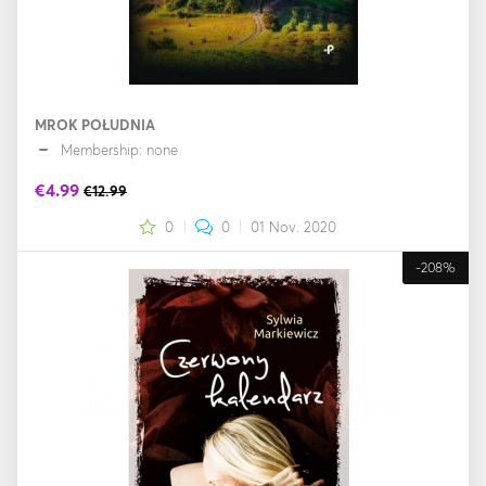
MROK POŁUDNIA
Membership: none
€4.99
€12.99
0
0
01 Nov. 2020
-208%