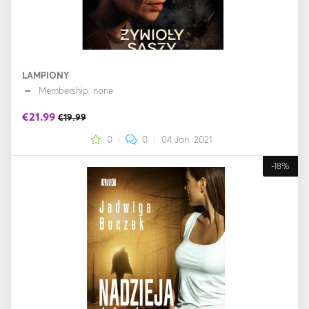
LAMPIONY
Membership: none
€21.99
€19.99
0
0
04 Jan. 2021
-18%