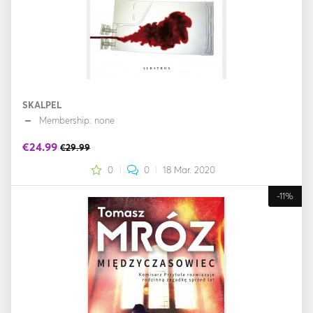
SKALPEL
Membership: none
€24.99
€29.99
0
0
18 Mar. 2020
-11%