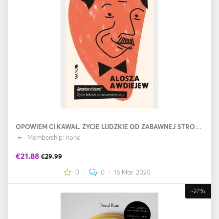
OPOWIEM CI KAWAŁ. ŻYCIE LUDZKIE OD ZABAWNEJ STRONY
Membership: none
€21.88
€29.99
0
0
18 Mar. 2020
-27%