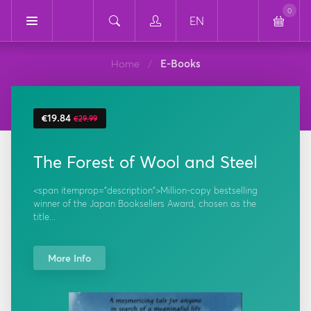
0
EN
Home
E-Books
/
€19.84
€29.99
The Forest of Wool and Steel
<span itemprop="description">Million-copy bestselling
winner of the Japan Booksellers Award, chosen as the
title...
More Info