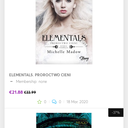
ELEMENTALS. PROROCTWO CIENI
Membership: none
€21.88
€33.99
0
0
18 Mar. 2020
-37%