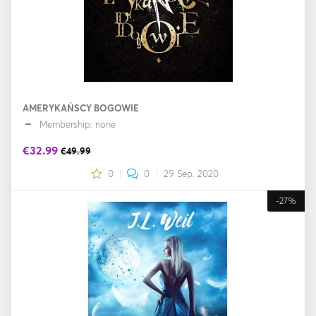
AMERYKAŃSCY BOGOWIE
Membership: none
€32.99
€49.99
0
0
29 Sep. 2020
-27%