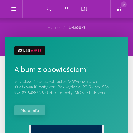
0
EN
Home
E-Books
/
€21.88
€29.99
Album z opowieściami
<div class="product-atributes "> Wydawnictwio:
Książkowe Klimaty <br> Rok wydania: 2019 <br> ISBN:
978-83-64887-26-0 <br> Formaty: MOBI, EPUB <br> ...
More Info