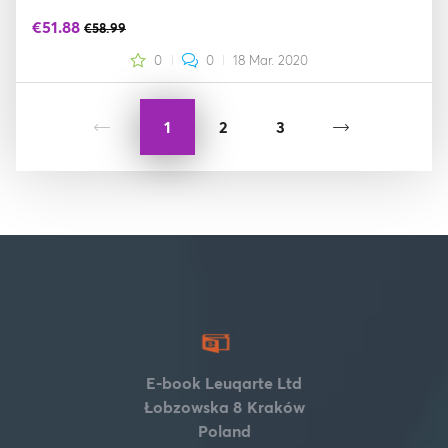
€51.88
€58.99
0
0
18 Mar. 2020
1
2
3
E-book Leuqarte Ltd
Łobzowska 8
Kraków
Poland