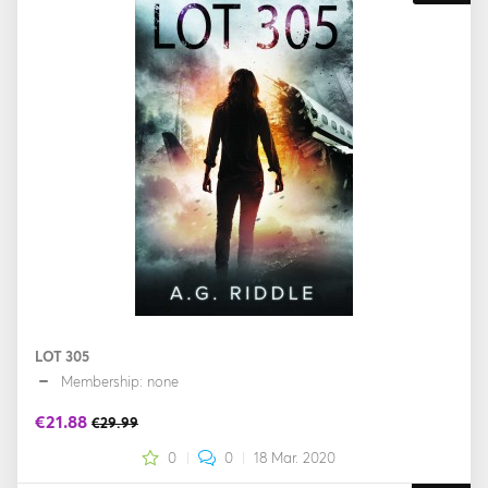
LOT 305
Membership: none
€21.88
€29.99
0
0
18 Mar. 2020