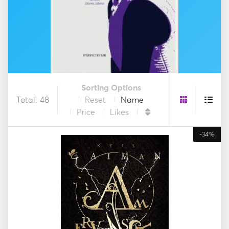
Sorting Options
Total: 48
Reset
Name
Price
Likes
-34%