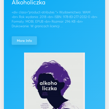
Alkoholiczka
<div class="product-atributes "> Wydawnictwio: WAM
<br> Rok wydania: 2018 <br> ISBN: 978-83-277-2032-0 <br>
Formaty: MOBI, EPUB <br> Rozmiar: 296 KB <br>
Drukowanie: W granicach licencji ...
More Info