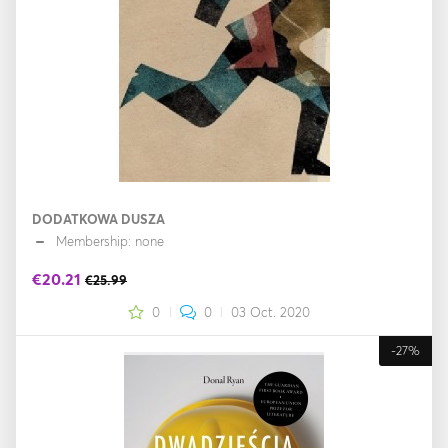
DODATKOWA DUSZA
Membership: none
€20.21
€25.99
0
0
03 Oct. 2020
-27%