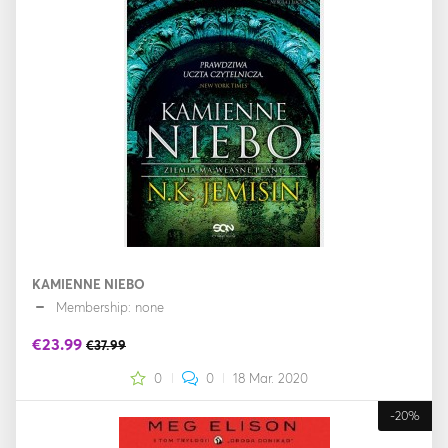
KAMIENNE NIEBO
Membership: none
€23.99
€37.99
0
0
18 Mar. 2020
-20%