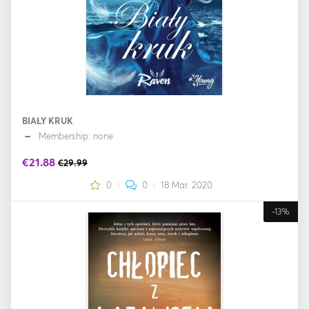
BIAŁY KRUK
Membership: none
€21.88
€29.99
0
0
18 Mar. 2020
-13%