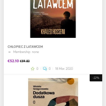
CHŁOPIEC Z LATAWCEM
Membership: none
€52.10
€59.83
0
0
18 Mar. 2020
-22%