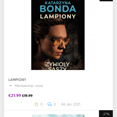
LAMPIONY
Membership: none
€21.99
€19.99
0
0
04 Jan. 2021
-27%