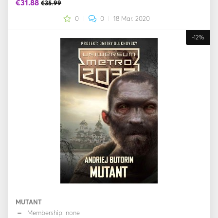
€31.88
€35.99
0
0
18 Mar. 2020
-12%
MUTANT
Membership: none