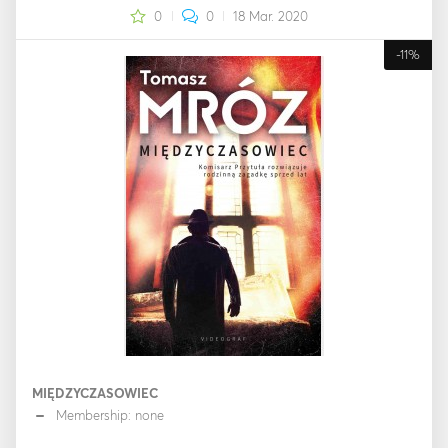
0
0
18 Mar. 2020
-11%
MIĘDZYCZASOWIEC
Membership: none