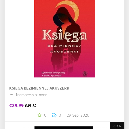
KSIĘGA BEZIMIENNEJ AKUSZERKI
Membership: none
€39.99
€49.82
0
0
29 Sep. 2020
-10%