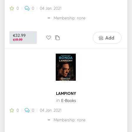
0
0
04 Jan. 2021
Membership: none
€32.99
Add
€19.99
LAMPIONY
in
E-Books
0
0
04 Jan. 2021
Membership: none