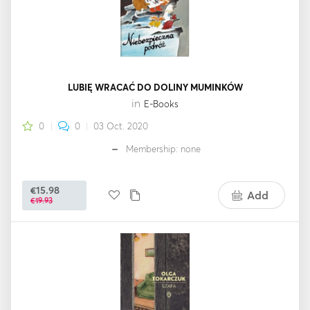
LUBIĘ WRACAĆ DO DOLINY MUMINKÓW
in
E-Books
0
0
03 Oct. 2020
Membership: none
€15.98
Add
€19.93