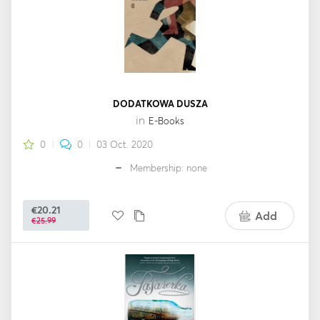
DODATKOWA DUSZA
in
E-Books
0
0
03 Oct. 2020
Membership: none
€20.21
Add
€25.99