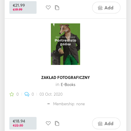
€21.99
Add
€19.99
ZAKŁAD FOTOGRAFICZNY
in
E-Books
0
0
03 Oct. 2020
Membership: none
€18.94
Add
€22.30