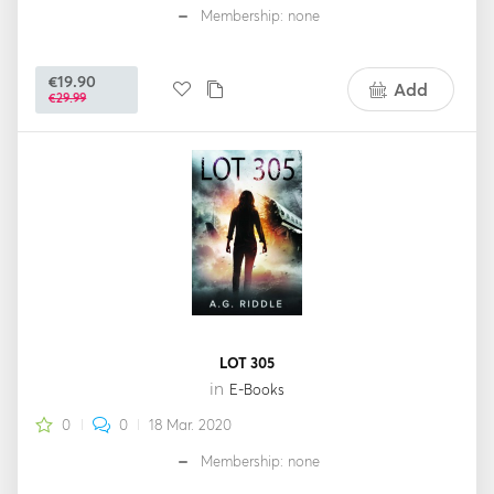
Membership: none
€19.90
Add
€29.99
LOT 305
in
E-Books
0
0
18 Mar. 2020
Membership: none