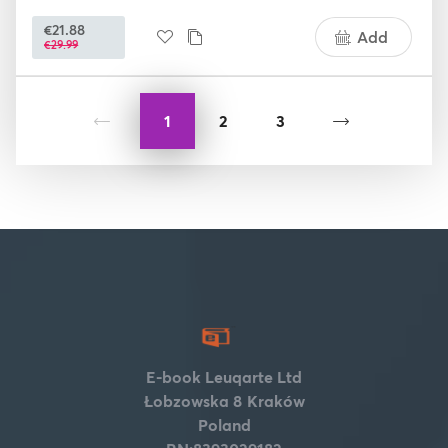
€21.88
Add
€29.99
1
2
3
E-book Leuqarte Ltd
Łobzowska 8
Kraków
Poland