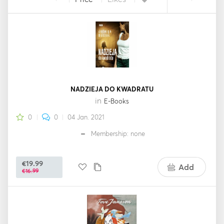
NADZIEJA DO KWADRATU
in
E-Books
0
0
04 Jan. 2021
Membership: none
€19.99
Add
€16.99