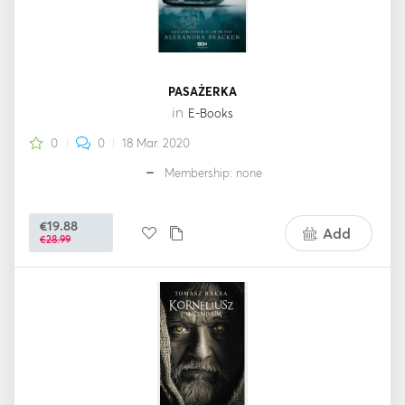
PASAŻERKA
in
E-Books
0
0
18 Mar. 2020
Membership: none
€19.88
Add
€28.99