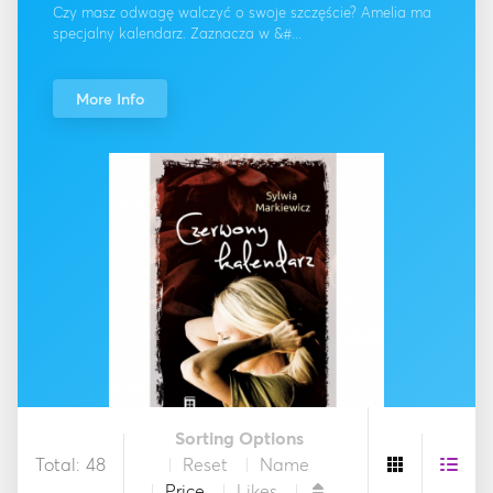
Czy masz odwagę walczyć o swoje szczęście? Amelia ma
specjalny kalendarz. Zaznacza w &#...
More Info
Sorting Options
Total: 48
Reset
Name
Price
Likes