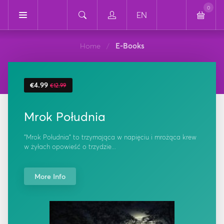
0
EN
Home
E-Books
/
€4.99
€12.99
Mrok Południa
"Mrok Południa" to trzymająca w napięciu i mrożąca krew
w żyłach opowieść o trzydzie...
More Info