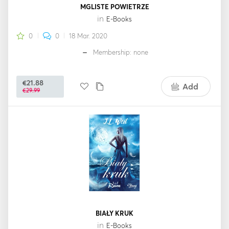
MGLISTE POWIETRZE
in
E-Books
0
0
18 Mar. 2020
Membership: none
€21.88
Add
€29.99
BIAŁY KRUK
in
E-Books