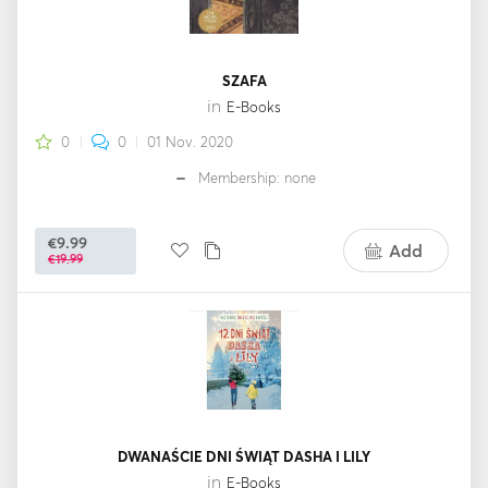
SZAFA
in
E-Books
0
0
01 Nov. 2020
Membership: none
€9.99
Add
€19.99
DWANAŚCIE DNI ŚWIĄT DASHA I LILY
in
E-Books