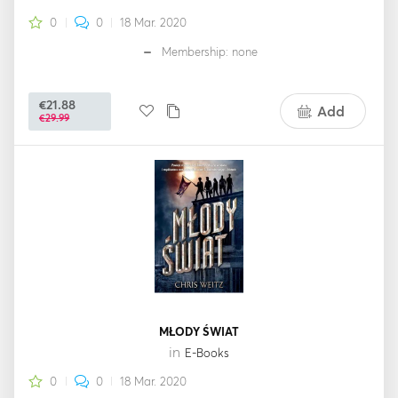
0
0
18 Mar. 2020
Membership: none
€21.88
Add
€29.99
MŁODY ŚWIAT
in
E-Books
0
0
18 Mar. 2020