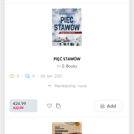
PIĘĆ STAWÓW
in
E-Books
0
0
04 Jan. 2021
Membership: none
€24.99
Add
€22.99