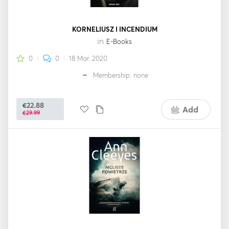
KORNELIUSZ I INCENDIUM
in
E-Books
0
0
18 Mar. 2020
Membership: none
€22.88
Add
€29.99